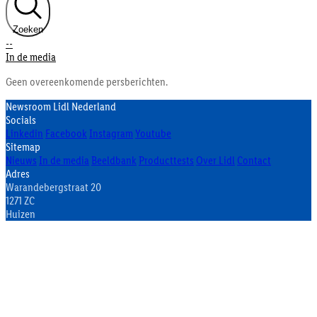
Zoeken
--
In de media
Geen overeenkomende persberichten.
Newsroom Lidl Nederland
Socials
Linkedin
Facebook
Instagram
Youtube
Sitemap
Nieuws
In de media
Beeldbank
Producttests
Over Lidl
Contact
Adres
Warandebergstraat 20
1271 ZC
Huizen