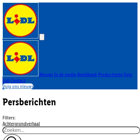
Nieuws
In de media
Beeldbank
Producttests
Over
Lidl
Contact
Volg ons nieuws
Persberichten
Filters:
Achtergrondverhaal