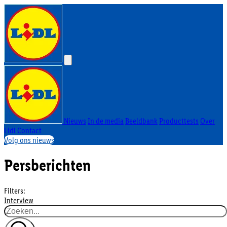
Nieuws
In de media
Beeldbank
Producttests
Over
Lidl
Contact
Volg ons nieuws
Persberichten
Filters:
Interview