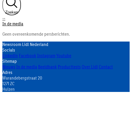
Zoeken
--
In de media
Geen overeenkomende persberichten.
Newsroom Lidl Nederland
Socials
Linkedin
Facebook
Instagram
Youtube
Sitemap
Nieuws
In de media
Beeldbank
Producttests
Over Lidl
Contact
Adres
Warandebergstraat 20
1271 ZC
Huizen