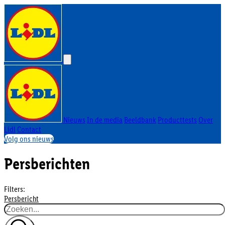
Nieuws
In de media
Beeldbank
Producttests
Over
Lidl
Contact
Volg ons nieuws
Persberichten
Filters:
Persbericht