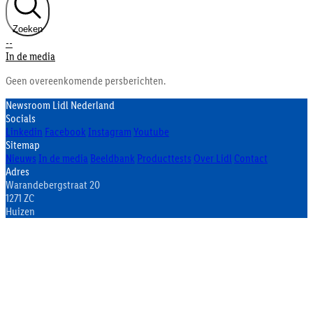
Zoeken
--
In de media
Geen overeenkomende persberichten.
Newsroom Lidl Nederland
Socials
Linkedin
Facebook
Instagram
Youtube
Sitemap
Nieuws
In de media
Beeldbank
Producttests
Over Lidl
Contact
Adres
Warandebergstraat 20
1271 ZC
Huizen