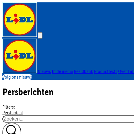
Nieuws
In de media
Beeldbank
Producttests
Over Lid
Volg ons nieuws
Persberichten
Filters:
Persbericht