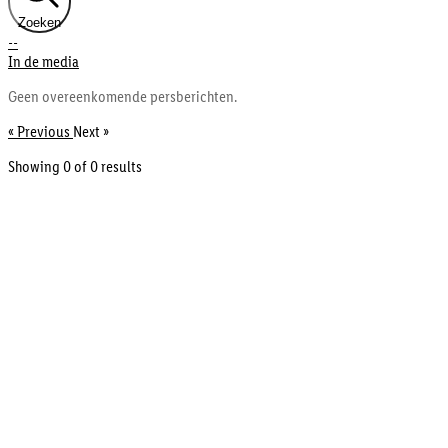
Zoeken
--
In de media
Geen overeenkomende persberichten.
« Previous
Next »
Showing 0 of
0
results