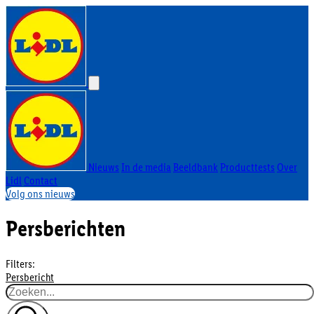
Nieuws
In de media
Beeldbank
Producttests
Over
Lidl
Contact
Volg ons nieuws
Persberichten
Filters:
Persbericht