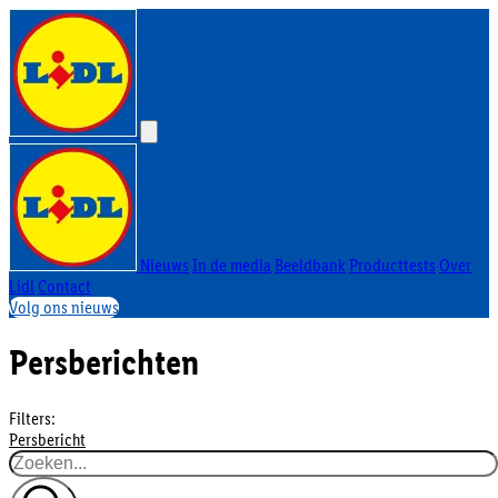
Nieuws
In de media
Beeldbank
Producttests
Over
Lidl
Contact
Volg ons nieuws
Persberichten
Filters:
Persbericht