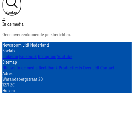
Zoeken
--
In de media
Geen overeenkomende persberichten.
Newsroom Lidl Nederland
Socials
Linkedin
Facebook
Instagram
Youtube
Sitemap
Nieuws
In de media
Beeldbank
Producttests
Over Lidl
Contact
Adres
Warandebergstraat 20
1271 ZC
Huizen