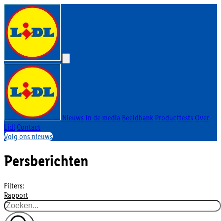
Nieuws
In de media
Beeldbank
Producttests
Over
Lidl
Contact
Volg ons nieuws
Persberichten
Filters:
Rapport