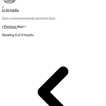
Zoeken
--
In de media
Geen overeenkomende persberichten.
« Previous
Next »
Showing 0 of
0
results