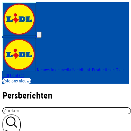
Nieuws
In de media
Beeldbank
Producttests
Over
Lidl
Contact
Volg ons nieuws
Persberichten