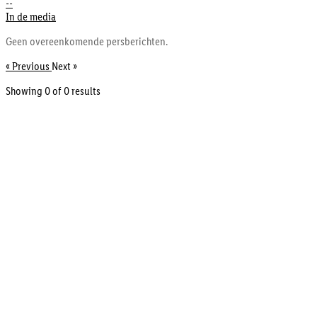
--
In de media
Geen overeenkomende persberichten.
« Previous
Next »
Showing 0 of
0
results