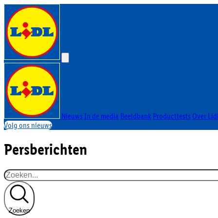
Nieuws
In de media
Beeldbank
Producttests
Over Lid
Volg ons nieuws
Persberichten
Zoeken