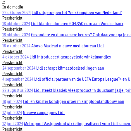
--
In de media
22 oktober 2024
Lidl uitgeroepen tot 'Verskampioen van Nederland’
Persbericht
18 oktober 2024
Lidl-klanten doneren 604.350 euro aan Voedselbank
Persbericht
18 oktober 2024
Gezondere en duurzamere keuzes? Ook daarvoor ga je na
Persbericht
16 oktober 2024
Abovo Maxlead nieuwe mediabureau Lidl
Persbericht
4 oktober 2024
Lidl introduceert geupcyclede winkelmandjes
Persbericht
24 september 2024
Lidl scherpt klimaatdoelstellingen aan
Persbericht
4 september 2024
Lidl official partner van de UEFA Europa League™ en
Persbericht
22 augustus 2024
Lidl steekt klassiek vleesproduct in duurzaam jasje: p
Persbericht
18 juli 2024
Lidl en Kipster kondigen groei in kringlooplandbouw aan
Persbericht
12 juli 2024
Nieuwe campagnes Lidl
Persbericht
12 juni 2024
Metropool Vastgoedontwikkeling realiseert voor Lidl samen
Persbericht