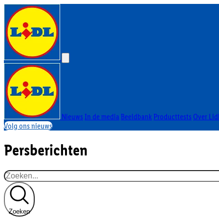
Nieuws
In de media
Beeldbank
Producttests
Over Lid
Volg ons nieuws
Persberichten
Zoeken