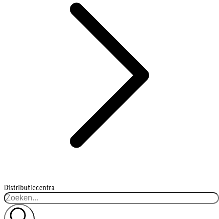
Distributiecentra