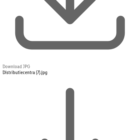
Download JPG
Distributiecentra (7).jpg