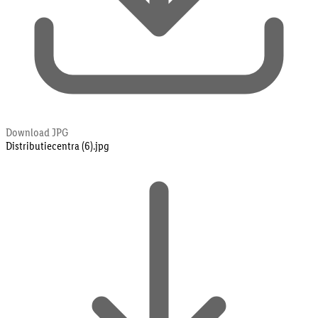
Download JPG
Distributiecentra (6).jpg