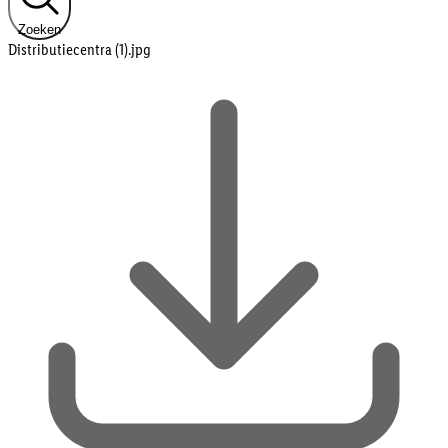
Zoeken
Distributiecentra (1).jpg