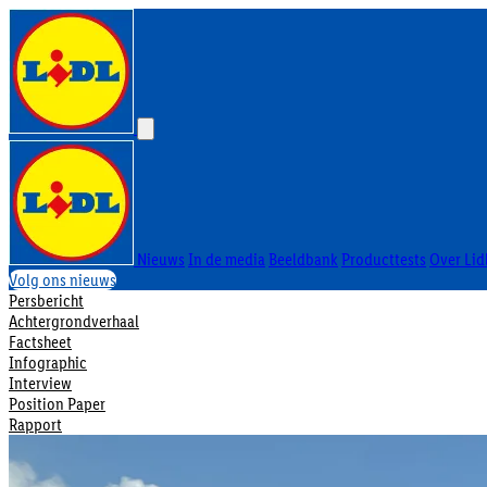
Nieuws
In de media
Beeldbank
Producttests
Over Lid
Volg ons nieuws
Persbericht
Achtergrondverhaal
Factsheet
Infographic
Interview
Position Paper
Rapport