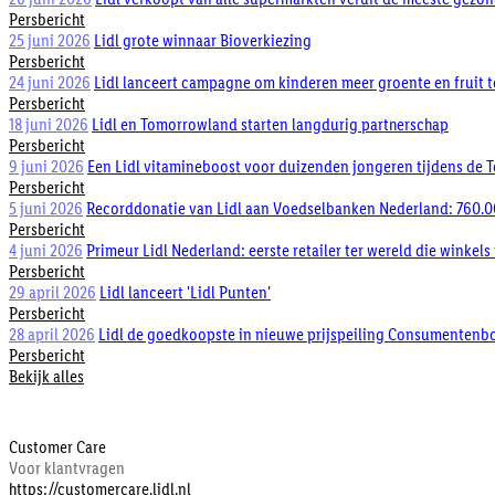
Persbericht
25 juni 2026
Lidl grote winnaar Bioverkiezing
Persbericht
24 juni 2026
Lidl lanceert campagne om kinderen meer groente en fruit t
Persbericht
18 juni 2026
Lidl en Tomorrowland starten langdurig partnerschap
Persbericht
9 juni 2026
Een Lidl vitamineboost voor duizenden jongeren tijdens de 
Persbericht
5 juni 2026
Recorddonatie van Lidl aan Voedselbanken Nederland: 760.00
Persbericht
4 juni 2026
Primeur Lidl Nederland: eerste retailer ter wereld die winkels
Persbericht
29 april 2026
Lidl lanceert 'Lidl Punten'
Persbericht
28 april 2026
Lidl de goedkoopste in nieuwe prijspeiling Consumentenb
Persbericht
Bekijk alles
Customer Care
Voor klantvragen
https://customercare.lidl.nl