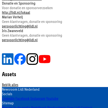
Donatie en Sponsoring
Voor donatie en sponsorverzoeken
http://lidl.nl/lokaal
Marian Verheij
Geen klantvragen, donatie en sponsoring
persvoorlichting@lidl.nl
Iris Zwaneveld
Geen klantvragen, donatie en sponsoring
persvoorlichting@lidl.nl
Assets
Bekijk alles
Newsroom Lidl Nederland
Socials
Linkedin
Facebook
Instagram
Youtube
Sitemap
Nieuws
In de media
Beeldbank
Producttests
Over Lidl
Contact