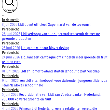
Zoeken
--
In de media
3 juli 2026
Lidl opent officieel 'Supermarkt van de toekomst'
Persbericht
26 juni 2026
Lidl verkoopt van alle supermarkten veruit de meeste
gezonde producten
Persbericht
25 juni 2026
Lidl grote winnaar Bioverkiezing
Persbericht
24 juni 2026
Lidl lanceert campagne om kinderen meer groente en fruit
te laten eten
Persbericht
18 juni 2026
Lidl en Tomorrowland starten langdurig partnerschap
Persbericht
9 juni 2026
Een Lidl vitamineboost voor duizenden jongeren tijdens de
TeamNL Moves schoolfinale
Persbericht
5 juni 2026
Recorddonatie van Lidl aan Voedselbanken Nederland:
760.000 kg verse groente en fruit
Persbericht
4 juni 2026
Primeur Lidl Nederland: eerste retailer ter wereld die