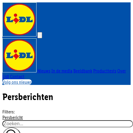
Nieuws
In de media
Beeldbank
Producttests
Over
Lidl
Contact
Volg ons nieuws
Persberichten
Filters:
Persbericht