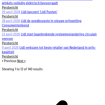
winkels volledig elektrisch bevoorraadt
Persbericht
29 april 2026
Lidl lanceert 'Lidl Punten'
Persbericht
28 april 2026
Lidl de goedkoopste in nieuwe prijspeiling
Consumentenbond
Persbericht
23 april 2026
Lidl start baanbrekende systeemverandering circulair
veevoer
Persbericht
9 april 2026
Lidl verkozen tot beste retailer van Nederland in prijs-
kwaliteit
Persbericht
« Previous
Next »
Showing
1
to
12
of
140
results