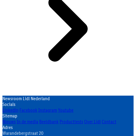
Newsroom Lidl Nederland
Socials
Linkedin
Facebook
Instagram
Youtube
Sitemap
Nieuws
In de media
Beeldbank
Producttests
Over Lidl
Contact
Adres
Warandebergstraat 20