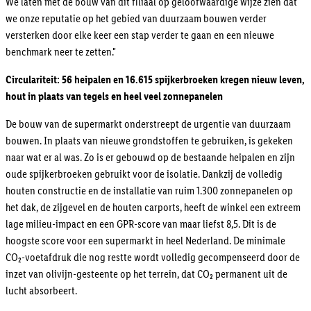
We laten met de bouw van dit filiaal op geloofwaardige wijze zien dat
we onze reputatie op het gebied van duurzaam bouwen verder
versterken door elke keer een stap verder te gaan en een nieuwe
benchmark neer te zetten."
Circulariteit: 56 heipalen en 16.615 spijkerbroeken kregen nieuw leven,
hout in plaats van tegels en heel veel zonnepanelen
De bouw van de supermarkt onderstreept de urgentie van duurzaam
bouwen. In plaats van nieuwe grondstoffen te gebruiken, is gekeken
naar wat er al was. Zo is er gebouwd op de bestaande heipalen en zijn
oude spijkerbroeken gebruikt voor de isolatie. Dankzij de volledig
houten constructie en de installatie van ruim 1.300 zonnepanelen op
het dak, de zijgevel en de houten carports, heeft de winkel een extreem
lage milieu-impact en een GPR-score van maar liefst 8,5. Dit is de
hoogste score voor een supermarkt in heel Nederland. De minimale
CO₂-voetafdruk die nog restte wordt volledig gecompenseerd door de
inzet van olivijn-gesteente op het terrein, dat CO₂ permanent uit de
lucht absorbeert.