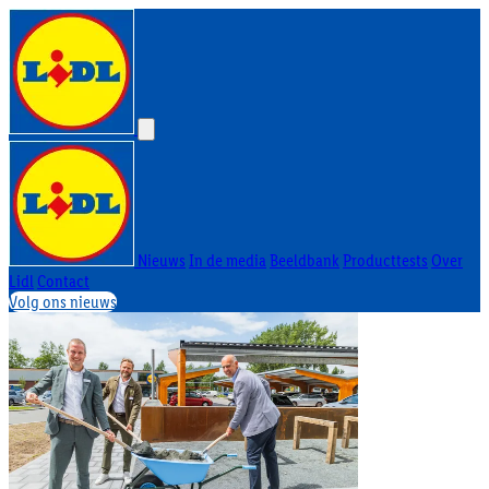
Nieuws
In de media
Beeldbank
Producttests
Over
Lidl
Contact
Volg ons nieuws