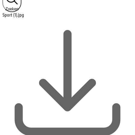
Zoeken
Sport (1).jpg