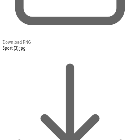
Download PNG
Sport (3).jpg