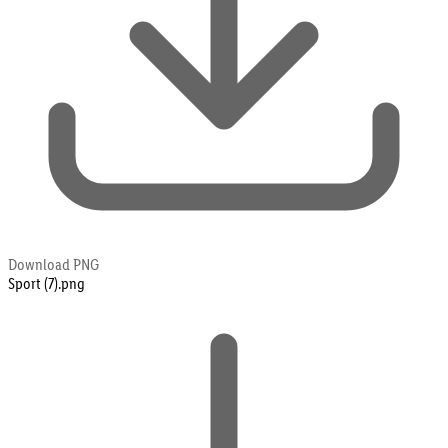
Download PNG
Sport (7).png