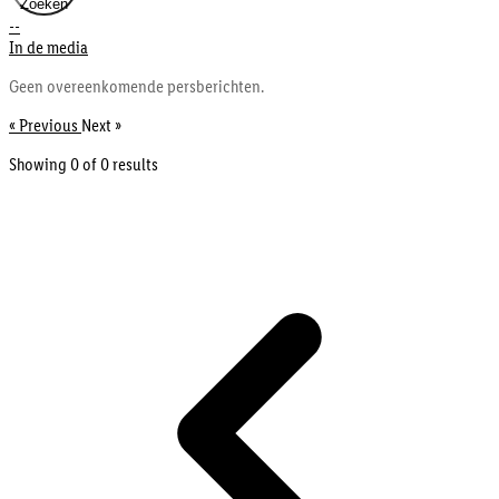
Zoeken
--
In de media
Geen overeenkomende persberichten.
« Previous
Next »
Showing 0 of
0
results