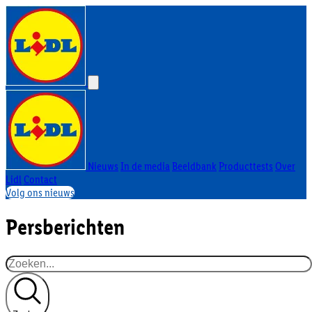
Nieuws
In de media
Beeldbank
Producttests
Over
Lidl
Contact
Volg ons nieuws
Persberichten