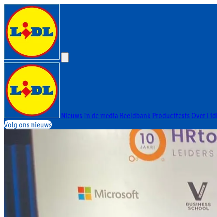
Nieuws
In de media
Beeldbank
Producttests
Over Lid
Volg ons nieuws