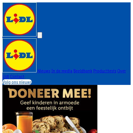
Nieuws
In de media
Beeldbank
Producttests
Over
Lidl
Contact
Volg ons nieuws