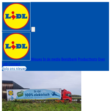
Nieuws
In de media
Beeldbank
Producttests
Over
Lidl
Contact
Volg ons nieuws