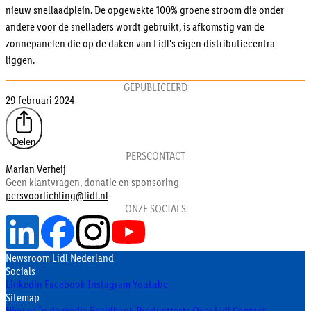
nieuw snellaadplein. De opgewekte 100% groene stroom die onder
andere voor de snelladers wordt gebruikt, is afkomstig van de
zonnepanelen die op de daken van Lidl's eigen distributiecentra
liggen.
GEPUBLICEERD
29 februari 2024
Delen
PERSCONTACT
Marian Verheij
Geen klantvragen, donatie en sponsoring
persvoorlichting@lidl.nl
ONZE SOCIALS
Newsroom Lidl Nederland
Socials
Linkedin
Facebook
Instagram
Youtube
Sitemap
Nieuws
In de media
Beeldbank
Producttests
Over Lidl
Contact