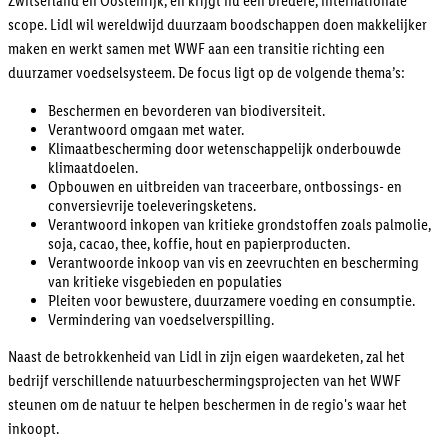
Zwitserland en Oostenrijk, en krijgt nu een bredere, internationale
scope. Lidl wil wereldwijd duurzaam boodschappen doen makkelijker
maken en werkt samen met WWF aan een transitie richting een
duurzamer voedselsysteem. De focus ligt op de volgende thema’s:
Beschermen en bevorderen van biodiversiteit.
Verantwoord omgaan met water.
Klimaatbescherming door wetenschappelijk onderbouwde
klimaatdoelen.
Opbouwen en uitbreiden van traceerbare, ontbossings- en
conversievrije toeleveringsketens.
Verantwoord inkopen van kritieke grondstoffen zoals palmolie,
soja, cacao, thee, koffie, hout en papierproducten.
Verantwoorde inkoop van vis en zeevruchten en bescherming
van kritieke visgebieden en populaties
Pleiten voor bewustere, duurzamere voeding en consumptie.
Vermindering van voedselverspilling.
Naast de betrokkenheid van Lidl in zijn eigen waardeketen, zal het
bedrijf verschillende natuurbeschermingsprojecten van het WWF
steunen om de natuur te helpen beschermen in de regio's waar het
inkoopt.