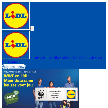
Nieuws
In de media
Beeldbank
Producttests
Over
Lidl
Contact
Volg ons nieuws