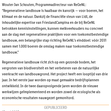
Wouter-Jan Schouten, Programmadirecteur van ReGeNL:
“Regeneratieve landbouw is haalbaar én kansrijk — voor boeren, het
klimaat en de natuur. Dankzij de financiële steun van Lidl, de
inhoudelijke expertise van FrieslandCampina en de bij ReGeNL
betrokken kennisinstellingen, kunnen melkveehouders nu concreet
aan de slag met regeneratieve praktijken voor een toekomstbestendige
landbouw, een belangrijke stap richting ReGeNL’s einddoel: vóór 2031
samen met 1.000 boeren de omslag maken naar toekomstbestendige
landbouw.”
Regeneratieve landbouw richt zich op een gezonde bodem, het
vergroten van biodiversiteit en het verbeteren van de natuurlijke
veerkracht van landbouwgrond. Het project heeft een looptijd van drie
jaar. In het eerste jaar worden op maat gemaakte bedrijfsplannen
ontwikkeld. In de twee daaropvolgende jaren worden de nieuwe
werkwijzen geïmplementeerd en worden zowel de ecologische als
economische resultaten nauwgezet gemonitord.
GEPUBLICEERD