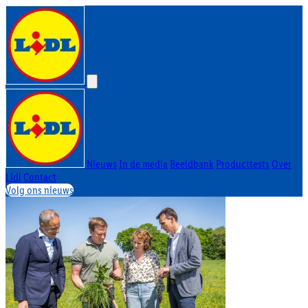
Nieuws
In de media
Beeldbank
Producttests
Over
Lidl
Contact
Volg ons nieuws