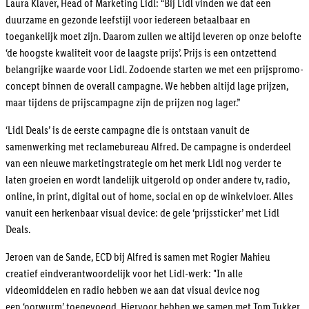
Laura Klaver, Head of Marketing Lidl: “
Bij Lidl vinden we dat een
duurzame en gezonde leefstijl voor iedereen betaalbaar en
toegankelijk moet zijn. Daarom zullen we altijd leveren op onze belofte
‘de hoogste kwaliteit voor de laagste prijs’. Prijs is een ontzettend
belangrijke waarde voor Lidl. Zodoende starten we met een prijspromo-
concept binnen de overall campagne. We hebben altijd lage prijzen,
maar tijdens de prijscampagne zijn de prijzen nog lager.
”
‘Lidl Deals’ is de eerste campagne die is ontstaan vanuit de
samenwerking met reclamebureau Alfred. De campagne is onderdeel
van een nieuwe marketingstrategie om het merk Lidl nog verder te
laten groeien en wordt landelijk uitgerold op onder andere tv, radio,
online, in print, digital out of home, social en op de winkelvloer. Alles
vanuit een herkenbaar visual device: de gele ‘prijssticker’ met Lidl
Deals.
Jeroen van de Sande, ECD bij Alfred is samen met Rogier Mahieu
creatief eindverantwoordelijk voor het Lidl-werk: "In alle
videomiddelen en radio hebben we aan dat visual devic
e nog
een
‘oorwurm’
to
egevoegd. Hiervoor hebben we samen met Tom Tukker