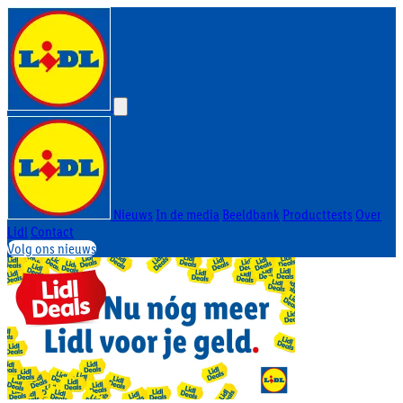
Nieuws
In de media
Beeldbank
Producttests
Over
Lidl
Contact
Volg ons nieuws