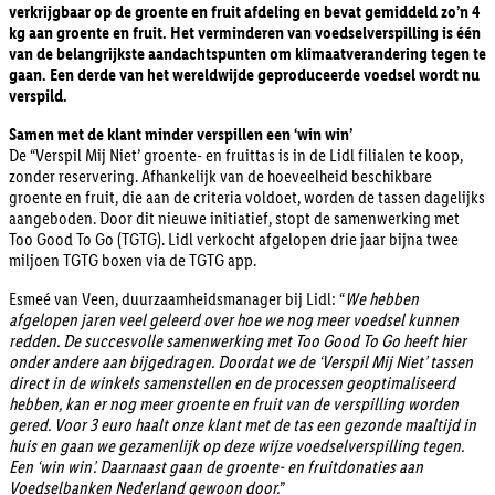
verkrijgbaar op de groente en fruit afdeling en bevat gemiddeld zo’n 4
kg aan groente en fruit. Het verminderen van voedselverspilling is één
van de belangrijkste aandachtspunten om klimaatverandering tegen te
gaan. Een derde van het wereldwijde geproduceerde voedsel wordt nu
verspild.
Samen met de klant minder verspillen een ‘win win’
De “Verspil Mij Niet’ groente- en fruittas is in de Lidl filialen te koop,
zonder reservering. Afhankelijk van de hoeveelheid beschikbare
groente en fruit, die aan de criteria voldoet, worden de tassen dagelijks
aangeboden. Door dit nieuwe initiatief, stopt de samenwerking met
Too Good To Go (TGTG). Lidl verkocht afgelopen drie jaar bijna twee
miljoen TGTG boxen via de TGTG app.
Esmeé van Veen, duurzaamheidsmanager bij Lidl: “
We hebben
afgelopen jaren veel geleerd over hoe we nog meer voedsel kunnen
redden. De succesvolle samenwerking met Too Good To Go heeft hier
onder andere aan bijgedragen. Doordat we de ‘Verspil Mij Niet’ tassen
direct in de winkels samenstellen en de processen geoptimaliseerd
hebben, kan er nog meer groente en fruit van de verspilling worden
gered. Voor 3 euro haalt onze klant met de tas een gezonde maaltijd in
huis en gaan we gezamenlijk op deze wijze voedselverspilling tegen.
Een ‘win win’. Daarnaast gaan de groente- en fruitdonaties aan
Voedselbanken Nederland gewoon door.
”