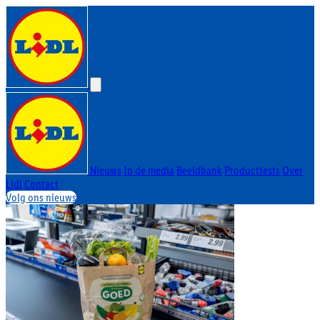
Nieuws
In de media
Beeldbank
Producttests
Over
Lidl
Contact
Volg ons nieuws