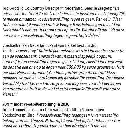
Too Good To Go Country Director in Nederland, Geertje Zeegers: “
De
missie van Too Good To Go is om iedereen te inspireren en het mogelijk
te maken om samen voedselverspilling tegen te gaan. Dat we in 3 jaar
tijd meer dan 1,9 miljoen Fruit- & Veggie Bags hebben gered met Lidl
Nederland is een resultaat om trots op te zijn. We zijn blij dat Lidl onze
missie om voedselverspilling tegen te gaan, blijft delen.
”
Voedselbanken Nederland, Paul van Berkel bestuurslid
voedselverwerving: “
Ruim 10 jaar geleden startte Lidl met haar donatie
aan de voedselbank. Enerzijds vanuit maatschappelijk oogpunt,
anderzijds om verspilling tegen te gaan. Onlangs heeft Lidl toegezegd
de donatie aan ons op te hogen naar 600.000 kg verse groente en fruit
per jaar. Hiermee kunnen 1,3 miljoen porties groente en fruit klaar
gemaakt worden en voorkomen wij gezamenlijk verspilling. De nieuwe
Verspil Mij Niet tas van Lidl zorgt er ook nog eens voor dat het kopen
van groente en fruit in de winkel extra toegankelijk wordt voor onze
klanten.
”
50% minder voedselverspilling in 2030
Toine Timmermans, directeur van de stichting Samen Tegen
Voedselverspilling: “
Voedselverspilling tegengaan is van wezenlijk
belang voor het klimaat. Natuurlijk begint het bij het afstemmen van
vraag en aanbod. Supermarkten hebben afgelopen jaren veel