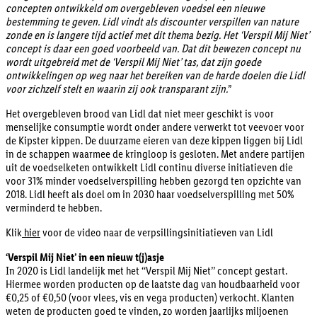
concepten ontwikkeld om overgebleven voedsel een nieuwe
bestemming te geven. Lidl vindt als discounter verspillen van nature
zonde en is langere tijd actief met dit thema bezig. Het ‘Verspil Mij Niet’
concept is daar een goed voorbeeld van. Dat dit bewezen concept nu
wordt uitgebreid met de ‘Verspil Mij Niet’ tas, dat zijn goede
ontwikkelingen op weg naar het bereiken van de harde doelen die Lidl
voor zichzelf stelt en waarin zij ook transparant zijn.
”
Het overgebleven brood van Lidl dat niet meer geschikt is voor
menselijke consumptie wordt onder andere verwerkt tot veevoer voor
de Kipster kippen. De duurzame eieren van deze kippen liggen bij Lidl
in de schappen waarmee de kringloop is gesloten. Met andere partijen
uit de voedselketen ontwikkelt Lidl continu diverse initiatieven die
voor 31% minder voedselverspilling hebben gezorgd ten opzichte van
2018. Lidl heeft als doel om in 2030 haar voedselverspilling met 50%
verminderd te hebben.
Klik
hier
voor de video naar de verpsillingsinitiatieven van Lidl
‘Verspil Mij Niet’ in een nieuw t(j)asje
In 2020 is Lidl landelijk met het ‘‘Verspil Mij Niet’’ concept gestart.
Hiermee worden producten op de laatste dag van houdbaarheid voor
€0,25 of €0,50 (voor vlees, vis en vega producten) verkocht. Klanten
weten de producten goed te vinden, zo worden jaarlijks miljoenen