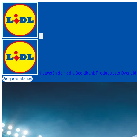
Nieuws
In de media
Beeldbank
Producttests
Over Lid
Volg ons nieuws