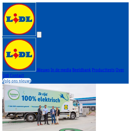
Nieuws
In de media
Beeldbank
Producttests
Over
Lidl
Contact
Volg ons nieuws