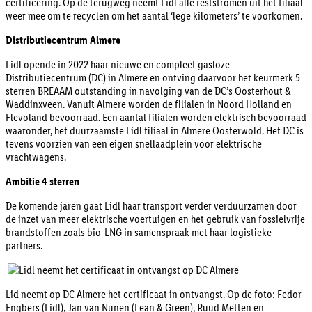
certificering. Op de terugweg neemt Lidl alle reststromen uit het filiaal
weer mee om te recyclen om het aantal ‘lege kilometers’ te voorkomen.
Distributiecentrum Almere
Lidl opende in 2022 haar nieuwe en compleet gasloze
Distributiecentrum (DC) in Almere en ontving daarvoor het keurmerk 5
sterren BREAAM outstanding in navolging van de DC’s Oosterhout &
Waddinxveen. Vanuit Almere worden de filialen in Noord Holland en
Flevoland bevoorraad. Een aantal filialen worden elektrisch bevoorraad
waaronder, het duurzaamste Lidl filiaal in Almere Oosterwold. Het DC is
tevens voorzien van een eigen snellaadplein voor elektrische
vrachtwagens.
Ambitie 4 sterren
De komende jaren gaat Lidl haar transport verder verduurzamen door
de inzet van meer elektrische voertuigen en het gebruik van fossielvrije
brandstoffen zoals bio-LNG in samenspraak met haar logistieke
partners.
Lid neemt op DC Almere het certificaat in ontvangst. Op de foto: Fedor
Engbers (Lidl), Jan van Nunen (Lean & Green), Ruud Metten en