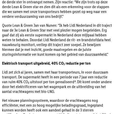
de derde ster in ontvangst nemen. Zijn reactie: “We zijn trots op deze
derde Lean & Green star en zien dit als een erkenning voor de stappen
die we samen met onze transporteurs hebben gezet op weg naar een
verdere verduurzaming van ons bedrijf.”
Quote Lean & Green Jan van Nunen: “Ik heb Lidl Nederland in dit traject
naar de 3e Lean & Green Star met veel plezier mogen begeleiden. Erg
gaaf dat zij als eerste supermarkt in Nederland deze mijlpaal hebben
weten te behalen. Doordat Lidl Nederland de rit- en brandstofdata heel
nauwkeurig monitort, verliep dit traject zeer soepel. Ze bewijzen
hiermee dat je met inzicht, goede maatregelen en de juiste
sturingsinformatie ver kunt komen op het gebied van duurzaamheid.”
Elektrisch transport uitgebreid, 40% CO₂ reductie per ton
Lidl zet zich al jaren, samen met haar transporteurs, in voor duurzaam
transport. De supermarkt heeft in een periode van 7 jaar een reductie
van ruim 40% CO₂ uitstoot per ton gerealiseerd*. Dit komt onder andere
door het elektrificeren van het wagenpark en de uitbreiding van het
aantal vrachtwagens met bio-LNG.
Het nieuwe planningssysteem, waardoor de vrachtwagens nog
efficiënter, met een zo hoog mogelijke beladingsgraad, ingepland
kunnen worden heeft ook een aandeel gehad in de 3 sterren