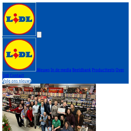
Nieuws
In de media
Beeldbank
Producttests
Over
Lidl
Contact
Volg ons nieuws