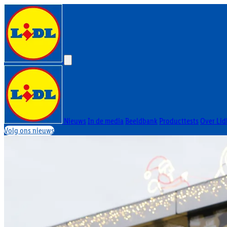
Nieuws
In de media
Beeldbank
Producttests
Over Lid
Volg ons nieuws