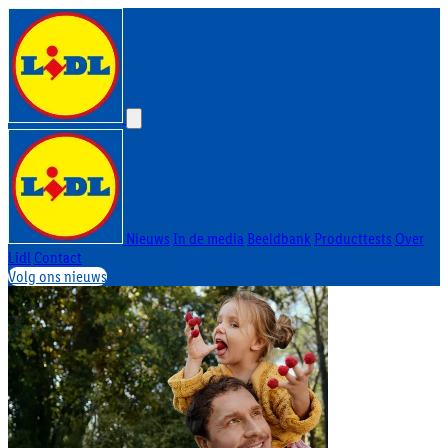
Nieuws
In de media
Beeldbank
Producttests
Over
Lidl
Contact
Volg ons nieuws