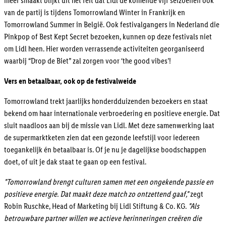
meer smaakt blijkt uit het feit dat Lidl de komende vijf seizoenen ook
van de partij is tijdens Tomorrowland Winter in Frankrijk en
Tomorrowland Summer in België. Ook festivalgangers in Nederland die
Pinkpop of Best Kept Secret bezoeken, kunnen op deze festivals niet
om Lidl heen. Hier worden verrassende activiteiten georganiseerd
waarbij “Drop de Biet” zal zorgen voor ‘the good vibes’!
Vers en betaalbaar, ook op de festivalweide
Tomorrowland trekt jaarlijks honderdduizenden bezoekers en staat
bekend om haar internationale verbroedering en positieve energie. Dat
sluit naadloos aan bij de missie van Lidl. Met deze samenwerking laat
de supermarktketen zien dat een gezonde leefstijl voor iedereen
toegankelijk én betaalbaar is. Of je nu je dagelijkse boodschappen
doet, of uit je dak staat te gaan op een festival.
"Tomorrowland brengt culturen samen met een ongekende passie en
positieve energie. Dat maakt deze match zo ontzettend gaaf,"
zegt
Robin Ruschke, Head of Marketing bij Lidl Stiftung & Co. KG.
"Als
betrouwbare partner willen we actieve herinneringen creëren die