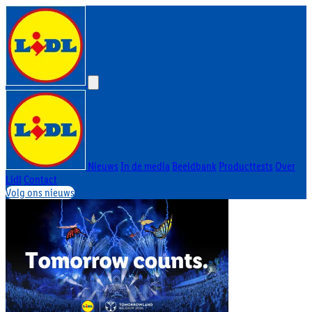
Nieuws
In de media
Beeldbank
Producttests
Over
Lidl
Contact
Volg ons nieuws