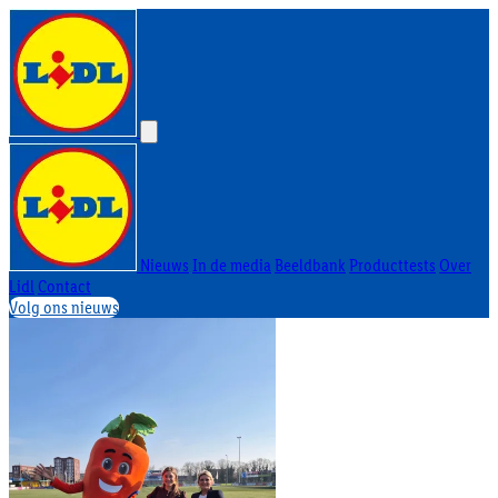
Nieuws
In de media
Beeldbank
Producttests
Over
Lidl
Contact
Volg ons nieuws