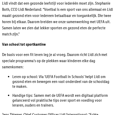
Lidl vindt dat een gezonde leefstijl voor iederéén moet zijn. Stephanie
Both, CCO Lidl Nederland: “Voetbal is een sport van ons allemaal en Lidl
maakt gezond eten voor iedereen betaalbaar en toegankelijk. Die twee
horen bij elkaar. Daarom breiden we onze samenwerking met UEFA uit.
Samen laten we zien dat lekker sporten en gezond eten de perfecte
match zijn.”
Van school tot sportkantine
De basis voor een fit leven leg je al vroeg. Daarom richt Lidl zich met
speciale programma’s op de plekken waar kinderen elke dag
samenkomen:
Leren op school: Via ‘UEFA Football in Schools’ helpt Lidl om
gezond eten en bewegen een vast onderdeel van de schooldag
te maken.
Handige tips: Samen met de UEFA wordt een digitaal platform
gelanceerd vol praktische tips over sport en voeding voor
leraren, ouders en trainers.
Jens Thiemer, Chief Customer Officer Lidl International: "Echte