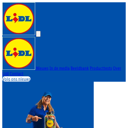
Nieuws
In de media
Beeldbank
Producttests
Over
Lidl
Contact
Volg ons nieuws