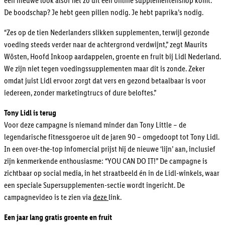
een nieuwe look alsof het zo uit een online supplementenshop komt.
De boodschap? Je hebt geen pillen nodig. Je hebt paprika’s nodig.
“Zes op de tien Nederlanders slikken supplementen, terwijl gezonde
voeding steeds verder naar de achtergrond verdwijnt,” zegt Maurits
Wösten, Hoofd Inkoop aardappelen, groente en fruit bij Lidl Nederland.
We zijn niet tegen voedingssupplementen maar dit is zonde. Zeker
omdat juist Lidl ervoor zorgt dat vers en gezond betaalbaar is voor
iedereen, zonder marketingtrucs of dure beloftes.”
Tony Lidl is terug
Voor deze campagne is niemand minder dan Tony Little – de
legendarische fitnessgoeroe uit de jaren 90 – omgedoopt tot Tony Lidl.
In een over-the-top infomercial prijst hij de nieuwe ‘lijn’ aan, inclusief
zijn kenmerkende enthousiasme: “YOU CAN DO IT!” De campagne is
zichtbaar op social media, in het straatbeeld én in de Lidl-winkels, waar
een speciale Supersupplementen-sectie wordt ingericht. De
campagnevideo is te zien via
deze
link.
Een jaar lang gratis groente en fruit