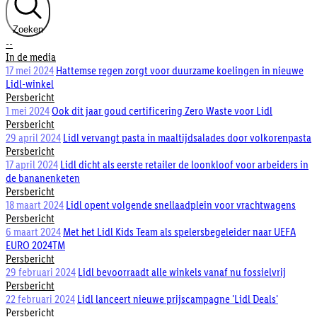
Zoeken
--
In de media
17 mei 2024
Hattemse regen zorgt voor duurzame koelingen in nieuwe
Lidl-winkel
Persbericht
1 mei 2024
Ook dit jaar goud certificering Zero Waste voor Lidl
Persbericht
29 april 2024
Lidl vervangt pasta in maaltijdsalades door volkorenpasta
Persbericht
17 april 2024
Lidl dicht als eerste retailer de loonkloof voor arbeiders in
de bananenketen
Persbericht
18 maart 2024
Lidl opent volgende snellaadplein voor vrachtwagens
Persbericht
6 maart 2024
Met het Lidl Kids Team als spelersbegeleider naar UEFA
EURO 2024TM
Persbericht
29 februari 2024
Lidl bevoorraadt alle winkels vanaf nu fossielvrij
Persbericht
22 februari 2024
Lidl lanceert nieuwe prijscampagne 'Lidl Deals'
Persbericht