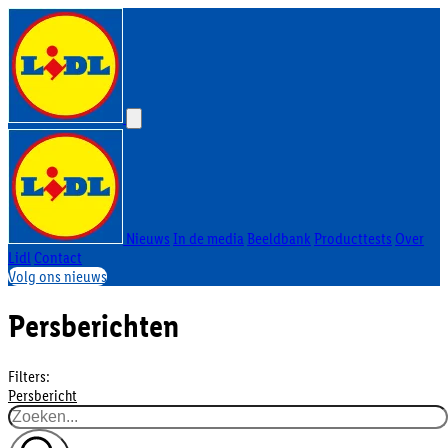
Nieuws
In de media
Beeldbank
Producttests
Over
Lidl
Contact
Volg ons nieuws
Persberichten
Filters:
Persbericht