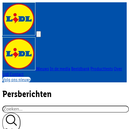
Nieuws
In de media
Beeldbank
Producttests
Over
Lidl
Contact
Volg ons nieuws
Persberichten