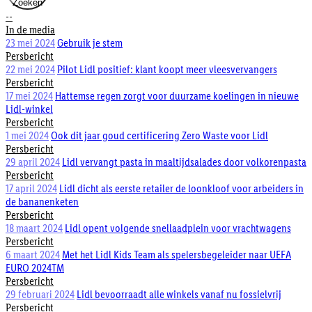
Zoeken
--
In de media
23 mei 2024
Gebruik je stem
Persbericht
22 mei 2024
Pilot Lidl positief: klant koopt meer vleesvervangers
Persbericht
17 mei 2024
Hattemse regen zorgt voor duurzame koelingen in nieuwe
Lidl-winkel
Persbericht
1 mei 2024
Ook dit jaar goud certificering Zero Waste voor Lidl
Persbericht
29 april 2024
Lidl vervangt pasta in maaltijdsalades door volkorenpasta
Persbericht
17 april 2024
Lidl dicht als eerste retailer de loonkloof voor arbeiders in
de bananenketen
Persbericht
18 maart 2024
Lidl opent volgende snellaadplein voor vrachtwagens
Persbericht
6 maart 2024
Met het Lidl Kids Team als spelersbegeleider naar UEFA
EURO 2024TM
Persbericht
29 februari 2024
Lidl bevoorraadt alle winkels vanaf nu fossielvrij
Persbericht