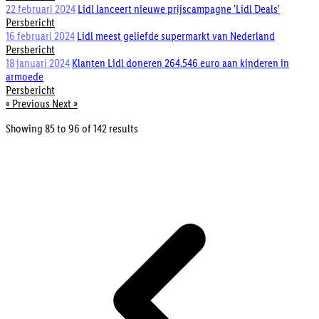
22 februari 2024
Lidl lanceert nieuwe prijscampagne 'Lidl Deals'
Persbericht
16 februari 2024
Lidl meest geliefde supermarkt van Nederland
Persbericht
18 januari 2024
Klanten Lidl doneren 264.546 euro aan kinderen in
armoede
Persbericht
« Previous
Next »
Showing
85
to
96
of
142
results