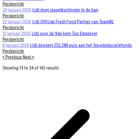
Persbericht
24 januari 2026
Lidl doet stapelkortingen in de ban
Persbericht
22 januari 2026
Lidl Official Fresh Food Partner van TeamNL
Persbericht
15 januari 2026
Lidl voor de 9de keer Top Employer
Persbericht
8 januari 2026
Lidl doneert 252.288 euro aan het Jeugdeducatiefonds
Persbericht
« Previous
Next »
Showing
13
to
24
of
142
results