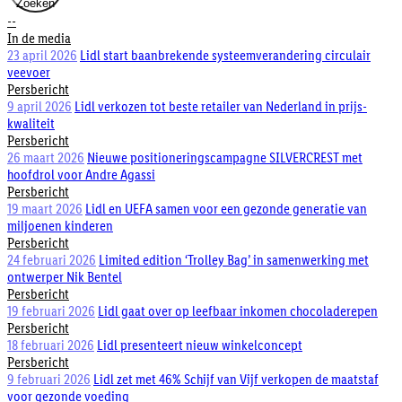
Zoeken
--
In de media
23 april 2026
Lidl start baanbrekende systeemverandering circulair
veevoer
Persbericht
9 april 2026
Lidl verkozen tot beste retailer van Nederland in prijs-
kwaliteit
Persbericht
26 maart 2026
Nieuwe positioneringscampagne SILVERCREST met
hoofdrol voor Andre Agassi
Persbericht
19 maart 2026
Lidl en UEFA samen voor een gezonde generatie van
miljoenen kinderen
Persbericht
24 februari 2026
Limited edition ‘Trolley Bag’ in samenwerking met
ontwerper Nik Bentel
Persbericht
19 februari 2026
Lidl gaat over op leefbaar inkomen chocoladerepen
Persbericht
18 februari 2026
Lidl presenteert nieuw winkelconcept
Persbericht
9 februari 2026
Lidl zet met 46% Schijf van Vijf verkopen de maatstaf
voor gezonde voeding