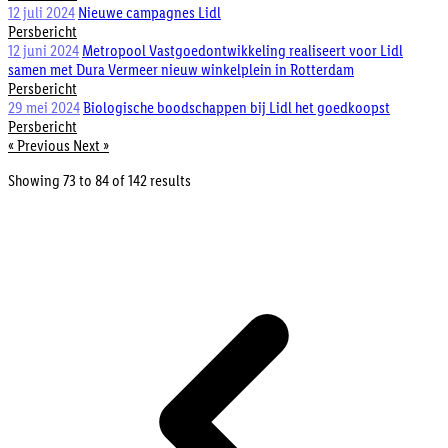
12 juli 2024
Nieuwe campagnes Lidl
Persbericht
12 juni 2024
Metropool Vastgoedontwikkeling realiseert voor Lidl
samen met Dura Vermeer nieuw winkelplein in Rotterdam
Persbericht
29 mei 2024
Biologische boodschappen bij Lidl het goedkoopst
Persbericht
« Previous
Next »
Showing
73
to
84
of
142
results