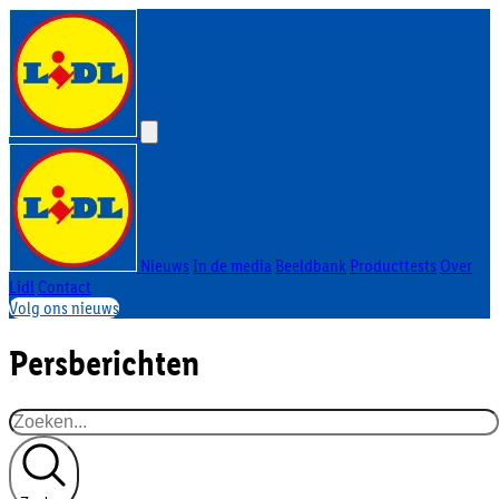
Nieuws
In de media
Beeldbank
Producttests
Over
Lidl
Contact
Volg ons nieuws
Persberichten