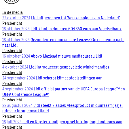
Zoeken
--
In de media
22 oktober 2024
Lidl uitgeroepen tot 'Verskampioen van Nederland’
Persbericht
18 oktober 2024
Lidl-klanten doneren 604.350 euro aan Voedselbank
Persbericht
18 oktober 2024
Gezondere en duurzamere keuzes? Ook daarvoor ga je
naar Lidl
Persbericht
16 oktober 2024
Abovo Maxlead nieuwe mediabureau Lidl
Persbericht
4 oktober 2024
Lidl introduceert geupcyclede winkelmandjes
Persbericht
24 september 2024
Lidl scherpt klimaatdoelstellingen aan
Persbericht
4 september 2024
Lidl official partner van de UEFA Europa League™ en
UEFA Conference League™
Persbericht
22 augustus 2024
Lidl steekt klassiek vleesproduct in duurzaam jasje:
primeur in supermarktland
Persbericht
18 juli 2024
Lidl en Kipster kondigen groei in kringlooplandbouw aan
Persbericht