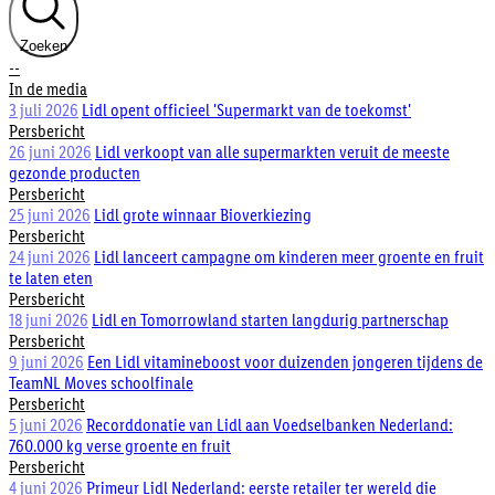
Zoeken
--
In de media
3 juli 2026
Lidl opent officieel 'Supermarkt van de toekomst'
Persbericht
26 juni 2026
Lidl verkoopt van alle supermarkten veruit de meeste
gezonde producten
Persbericht
25 juni 2026
Lidl grote winnaar Bioverkiezing
Persbericht
24 juni 2026
Lidl lanceert campagne om kinderen meer groente en fruit
te laten eten
Persbericht
18 juni 2026
Lidl en Tomorrowland starten langdurig partnerschap
Persbericht
9 juni 2026
Een Lidl vitamineboost voor duizenden jongeren tijdens de
TeamNL Moves schoolfinale
Persbericht
5 juni 2026
Recorddonatie van Lidl aan Voedselbanken Nederland:
760.000 kg verse groente en fruit
Persbericht
4 juni 2026
Primeur Lidl Nederland: eerste retailer ter wereld die