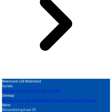
Newsroom Lidl Nederland
Socials
Linkedin
Facebook
Instagram
Youtube
Sitemap
Nieuws
In de media
Beeldbank
Producttests
Over Lidl
Contact
Adres
Warandebergstraat 20