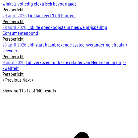
winkels volledig elektrisch bevoorraadt
Persbericht
29 april 2026
Lidl lanceert 'Lidl Punten'
Persbericht
28 april 2026
Lidl de goedkoopste in nieuwe prijspeiling
Consumentenbond
Persbericht
23 april 2026
Lidl start baanbrekende systeemverandering circulair
veevoer
Persbericht
9 april 2026
Lidl verkozen tot beste retailer van Nederland in prijs-
kwaliteit
Persbericht
« Previous
Next »
Showing
1
to
12
of
140
results