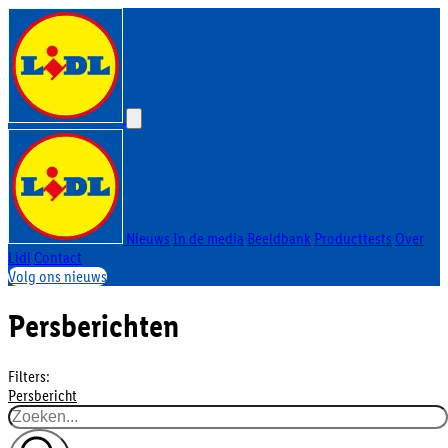
Nieuws
In de media
Beeldbank
Producttests
Over
Lidl
Contact
Volg ons nieuws
Persberichten
Filters:
Persbericht